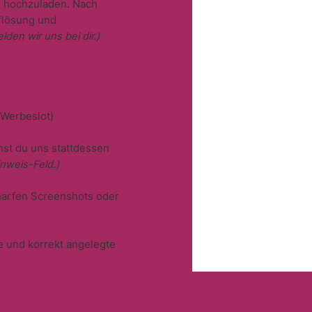
en hochzuladen. Nach
uflösung und
lden wir uns bei dir.)
Werbeslot)
nnst du uns stattdessen
inweis-Feld.)
harfen Screenshots oder
e und korrekt angelegte